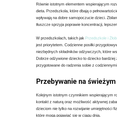
Równie istotnym elementem wspierającym rozw
dieta. Przedszkola, które dbają o pełnowartościo
wpływają na dobre samopoczucie dzieci. Zbila
tłuszcze sprzyja poprawie koncentracji, lepszem
W przedszkolach, takich jak
Przedszkole i Żło
jest priorytetem. Codzienne posiłki przygotow
niezbędnych składników odżywczych, które wspi
Dobrze odżywione dziecko to dziecko bardziej 
przygotowane do radzenia sobie z codziennym
Przebywanie na świeżym 
Kolejnym istotnym czynnikiem wspierającym ro
kontakt z naturą oraz możliwość aktywnej za
dzieciom nie tylko na rozwijanie umiejętności f
które mogą pojawiać się w ciągu dnia.