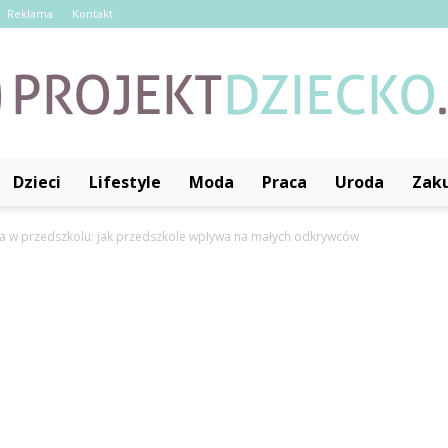
Reklama
Kontakt
Dzieci
Lifestyle
Moda
Praca
Uroda
Zak
ProjektDziecko.pl
a w przedszkolu: jak przedszkole wpływa na małych odkrywców