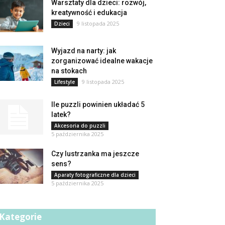
Warsztaty dla dzieci: rozwój,
kreatywność i edukacja
9 listopada 2025
Dzieci
Wyjazd na narty: jak
zorganizować idealne wakacje
na stokach
9 listopada 2025
Lifestyle
Ile puzzli powinien układać 5
latek?
Akcesoria do puzzli
5 października 2025
Czy lustrzanka ma jeszcze
sens?
Aparaty fotograficzne dla dzieci
5 października 2025
Kategorie