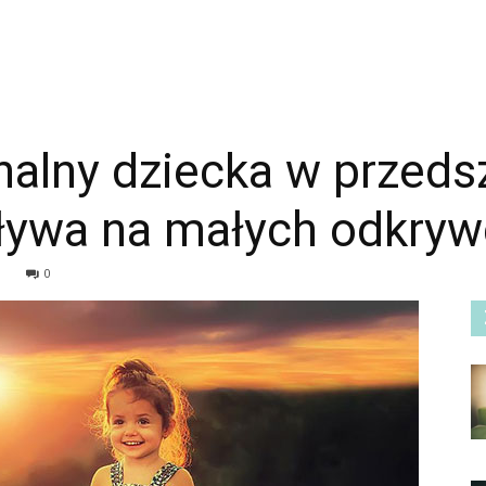
lny dziecka w przedsz
ływa na małych odkry
0