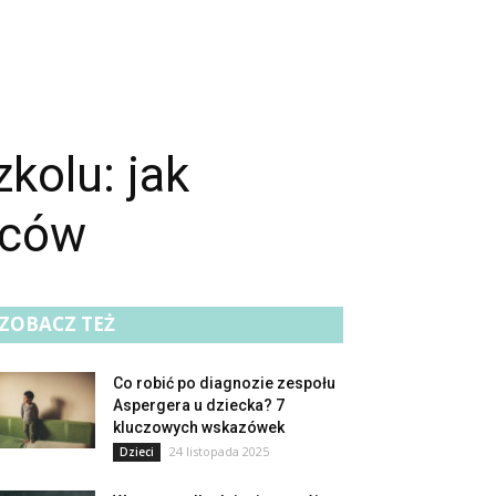
kolu: jak
wców
ZOBACZ TEŻ
Co robić po diagnozie zespołu
Aspergera u dziecka? 7
kluczowych wskazówek
24 listopada 2025
Dzieci