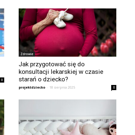
Zdrowie
Jak przygotować się do
konsultacji lekarskiej w czasie
starań o dziecko?
0
projektdziecko
-
18 sierpnia 2025
0