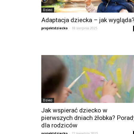
Dzieci
Adaptacja dziecka – jak wygląda
projektdziecko
-
18 sierpnia 2025
Dzieci
Jak wspierać dziecko w
pierwszych dniach żłobka? Porad
dla rodziców
projektdziecko
-
22 kwietnia 2025