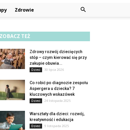
upy
Zdrowie
ZOBACZ TEŻ
Zdrowy rozwój dziecięcych
stóp – czym kierować się przy
zakupie obuwia...
30 lipca 2026
Dzieci
Co robić po diagnozie zespołu
Aspergera u dziecka? 7
kluczowych wskazówek
24 listopada 2025
Dzieci
Warsztaty dla dzieci: rozwój,
kreatywność i edukacja
9 listopada 2025
Dzieci