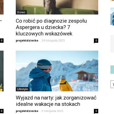
Dzieci
–
Co robić po diagnozie zespołu
Aspergera u dziecka? 7
kluczowych wskazówek
projektdziecko
-
24 listopada 2025
0
0
Ka
Lifestyle
Wyjazd na narty: jak zorganizować
idealne wakacje na stokach
projektdziecko
-
9 listopada 2025
0
0