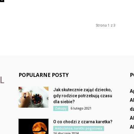
Strona 1 z 3
POPULARNE POSTY
P
Jak skutecznie zająć dziecko,
A
gdy rodzice potrzebują czasu
A
dla siebie?
6 lutego 2021
Zakupy
d
A
O co chodzi z czarna karetka?
A
Ambulanse, karetki pogotowia
16 stycznia 2024