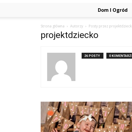
Dom I Ogród
Strona główna
Autorzy
Posty przez projektdziec
projektdziecko
26 POSTY
0 KOMENTARZ