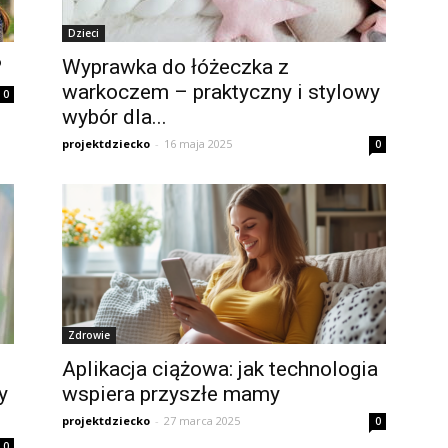
Dzieci
?
Wyprawka do łóżeczka z
warkoczem – praktyczny i stylowy
0
wybór dla...
projektdziecko
-
16 maja 2025
0
Zdrowie
Aplikacja ciążowa: jak technologia
y
wspiera przyszłe mamy
projektdziecko
-
27 marca 2025
0
0