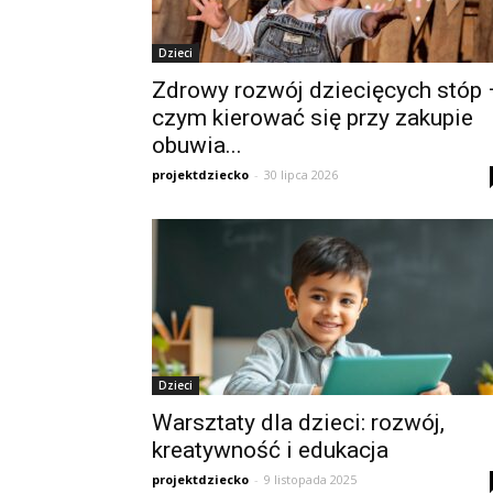
Dzieci
Zdrowy rozwój dziecięcych stóp 
czym kierować się przy zakupie
obuwia...
projektdziecko
-
30 lipca 2026
Dzieci
Warsztaty dla dzieci: rozwój,
kreatywność i edukacja
projektdziecko
-
9 listopada 2025