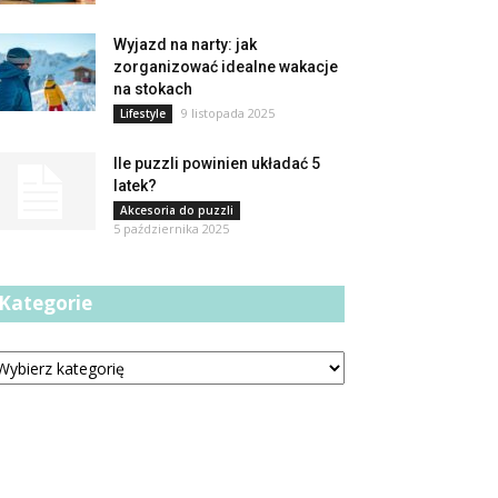
Wyjazd na narty: jak
zorganizować idealne wakacje
na stokach
9 listopada 2025
Lifestyle
Ile puzzli powinien układać 5
latek?
Akcesoria do puzzli
5 października 2025
Kategorie
tegorie