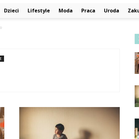
Dzieci
Lifestyle
Moda
Praca
Uroda
Zak
ko
E