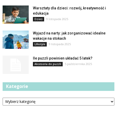
Warsztaty dla dzieci: rozwój, kreatywność i
edukacja
9 listopada 2025
Dzieci
Wyjazd na narty: jak zorganizować idealne
wakacje na stokach
9 listopada 2025
Lifestyle
Ile puzzli powinien układać 5 latek?
5 października 2025
Akcesoria do puzzli
Kategorie
Kategorie