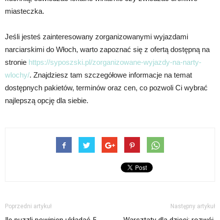
miasteczka.
Jeśli jesteś zainteresowany zorganizowanymi wyjazdami
narciarskimi do Włoch, warto zapoznać się z ofertą dostępną na
stronie
https://syposzski.pl/zorganizowane-wyjazdy-na-narty-
wlochy/
. Znajdziesz tam szczegółowe informacje na temat
dostępnych pakietów, terminów oraz cen, co pozwoli Ci wybrać
najlepszą opcję dla siebie.
Poprzedni artykuł
Następny artykuł
Ile puzzli powinien układać 5
Warsztaty dla dzieci: rozwój,