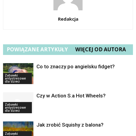
Redakcja
POWIĄZANE ARTYKUŁY
WIĘCEJ OD AUTORA
Co to znaczy po angielsku fidget?
Zabawki
antystresowe
dla dzieci
Czy w Action S.a Hot Wheels?
Zabawki
antystresowe
dla dzieci
Jak zrobić Squishy z balona?
Zabawki