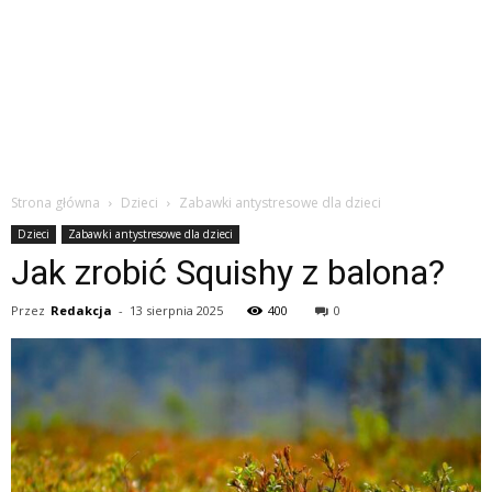
Strona główna
Dzieci
Zabawki antystresowe dla dzieci
Dzieci
Zabawki antystresowe dla dzieci
Jak zrobić Squishy z balona?
Przez
Redakcja
-
13 sierpnia 2025
400
0