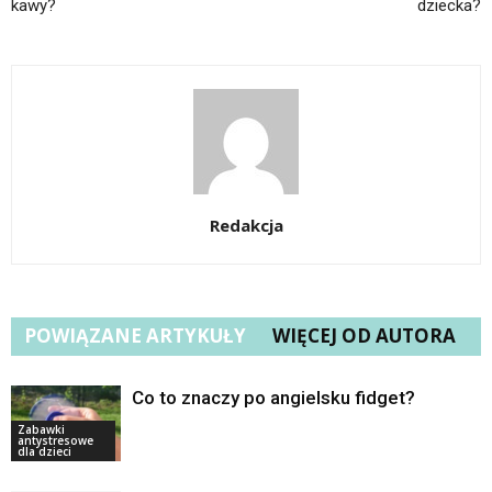
kawy?
dziecka?
Redakcja
POWIĄZANE ARTYKUŁY
WIĘCEJ OD AUTORA
Co to znaczy po angielsku fidget?
Zabawki
antystresowe
dla dzieci