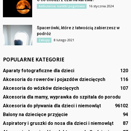
16 stycznia 2024
Ambulanse, karetki pogotowia
Spacerówki, które z łatwością zabierzesz w
podróż
8 lutego 2021
Zakupy
POPULARNE KATEGORIE
Aparaty fotograficzne dla dzieci
120
Akcesoria do rowerów i pojazdów dziecięcych
116
Akcesoria do wózków dziecięcych
107
Akcesoria dla mamy, wyprawka do szpitala do porodu
Akcesoria do pływania dla dzieci i niemowląt
96
102
Balony na dziecięce przyjęcie
94
Aspiratory i gruszki do nosa dla dzieci i niemowląt
87