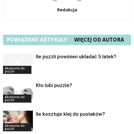
Redakcja
POWIĄZANE ARTYKUŁY
WIĘCEJ OD AUTORA
Ile puzzli powinien układać 5 latek?
Akcesoria do
puzzli
Kto lubi puzzle?
Akcesoria do
puzzli
Ile kosztuje klej do pustaków?
Akcesoria do
puzzli