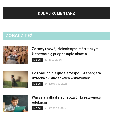
ZOBACZ TEŻ
Zdrowy rozwój dziecięcych stóp – czym
kierować się przy zakupie obuwia...
30 lipca 2026
Dzieci
Co robić po diagnozie zespołu Aspergera u
dziecka? 7 kluczowych wskazówek
24 listopada 2025
Dzieci
Warsztaty dla dzieci: rozwój, kreatywność i
edukacja
9 listopada 2025
Dzieci