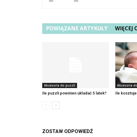
POWIĄZANE ARTYKUŁY
WIĘCEJ
Akcesoria do puzzli
Akcesoria do
Ile puzzli powinien układać 5 latek?
Ile kosztuj
ZOSTAW ODPOWIEDŹ