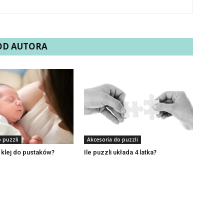
 OD AUTORA
 puzzli
Akcesoria do puzzli
e klej do pustaków?
Ile puzzli układa 4 latka?