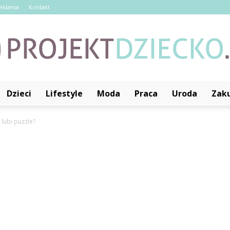
eklama
Kontakt
Dzieci
Lifestyle
Moda
Praca
Uroda
Zak
ProjektDziecko.pl
 lubi puzzle?