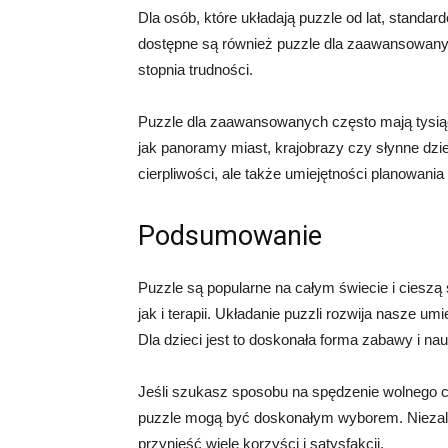
Dla osób, które układają puzzle od lat, standa
dostępne są również puzzle dla zaawansowanyc
stopnia trudności.
Puzzle dla zaawansowanych często mają tysiąc
jak panoramy miast, krajobrazy czy słynne dzie
cierpliwości, ale także umiejętności planowania i 
Podsumowanie
Puzzle są popularne na całym świecie i cieszą
jak i terapii. Układanie puzzli rozwija nasze u
Dla dzieci jest to doskonała forma zabawy i n
Jeśli szukasz sposobu na spędzenie wolnego c
puzzle mogą być doskonałym wyborem. Niezale
przynieść wiele korzyści i satysfakcji.