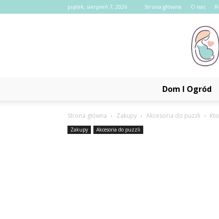
piątek, sierpień 7, 2026
Strona główna
O nas
R
Dom I Ogród
Strona główna
Zakupy
Akcesoria do puzzli
Kto
Zakupy
Akcesoria do puzzli