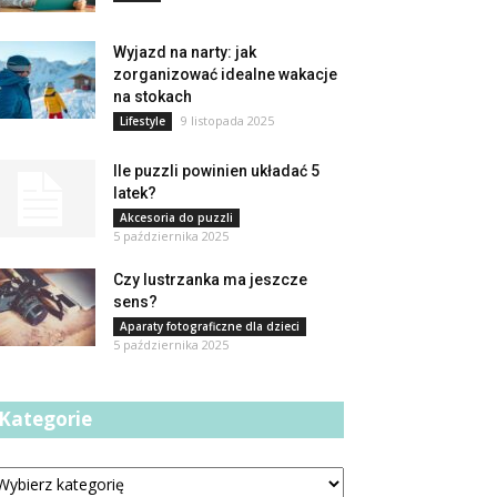
Wyjazd na narty: jak
zorganizować idealne wakacje
na stokach
9 listopada 2025
Lifestyle
Ile puzzli powinien układać 5
latek?
Akcesoria do puzzli
5 października 2025
Czy lustrzanka ma jeszcze
sens?
Aparaty fotograficzne dla dzieci
5 października 2025
Kategorie
tegorie