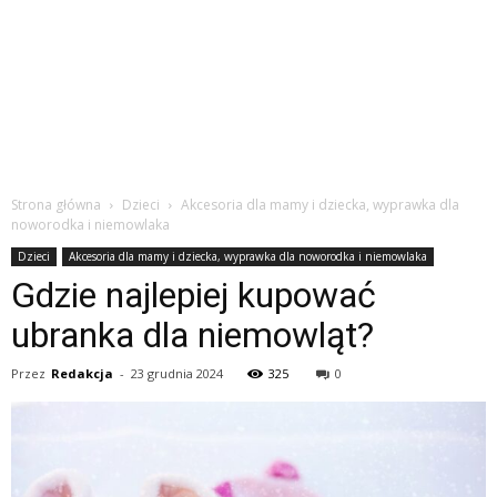
Strona główna
Dzieci
Akcesoria dla mamy i dziecka, wyprawka dla
noworodka i niemowlaka
Dzieci
Akcesoria dla mamy i dziecka, wyprawka dla noworodka i niemowlaka
Gdzie najlepiej kupować
ubranka dla niemowląt?
Przez
Redakcja
-
23 grudnia 2024
325
0