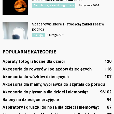
16 stycznia 2024
Ambulanse, karetki pogotowia
Spacerówki, które z łatwością zabierzesz w
podróż
8 lutego 2021
Zakupy
POPULARNE KATEGORIE
Aparaty fotograficzne dla dzieci
120
Akcesoria do rowerów i pojazdów dziecięcych
116
Akcesoria do wózków dziecięcych
107
Akcesoria dla mamy, wyprawka do szpitala do porodu
Akcesoria do pływania dla dzieci i niemowląt
96
102
Balony na dziecięce przyjęcie
94
Aspiratory i gruszki do nosa dla dzieci i niemowląt
87