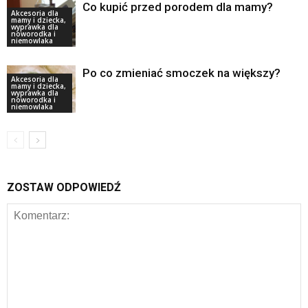
Co kupić przed porodem dla mamy?
Akcesoria dla
mamy i dziecka,
wyprawka dla
noworodka i
niemowlaka
Po co zmieniać smoczek na większy?
Akcesoria dla
mamy i dziecka,
wyprawka dla
noworodka i
niemowlaka
ZOSTAW ODPOWIEDŹ