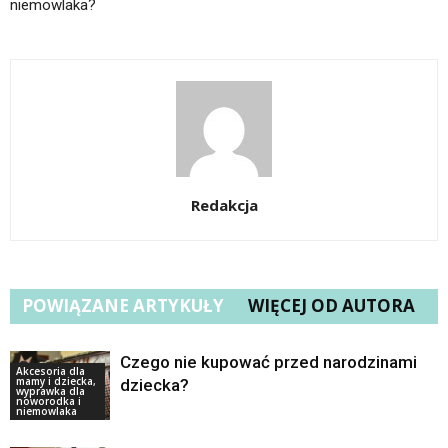
niemowlaka?
Redakcja
POWIĄZANE ARTYKUŁY
WIĘCEJ OD AUTORA
Czego nie kupować przed narodzinami
Akcesoria dla
mamy i dziecka,
dziecka?
wyprawka dla
noworodka i
niemowlaka