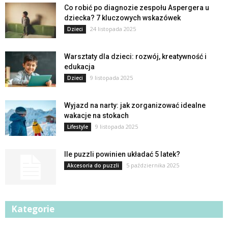
Co robić po diagnozie zespołu Aspergera u
dziecka? 7 kluczowych wskazówek
24 listopada 2025
Dzieci
Warsztaty dla dzieci: rozwój, kreatywność i
edukacja
9 listopada 2025
Dzieci
Wyjazd na narty: jak zorganizować idealne
wakacje na stokach
9 listopada 2025
Lifestyle
Ile puzzli powinien układać 5 latek?
5 października 2025
Akcesoria do puzzli
Kategorie