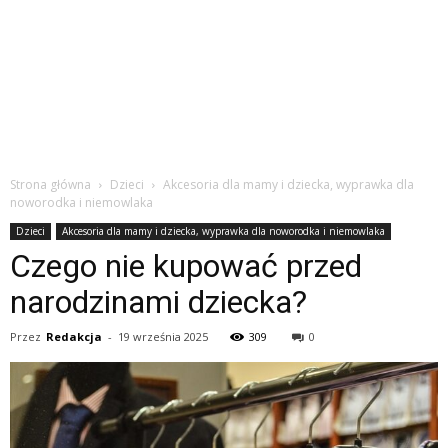
Strona główna
Dzieci
Akcesoria dla mamy i dziecka, wyprawka dla
noworodka i niemowlaka
Dzieci
Akcesoria dla mamy i dziecka, wyprawka dla noworodka i niemowlaka
Czego nie kupować przed
narodzinami dziecka?
Przez
Redakcja
-
19 września 2025
309
0