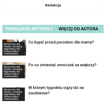
Redakcja
POWIĄZANE ARTYKUŁY
WIĘCEJ OD AUTORA
Co kupić przed porodem dla mamy?
Akcesoria dla
mamy i dziecka,
wyprawka dla
noworodka i
niemowlaka
Po co zmieniać smoczek na większy?
Akcesoria dla
mamy i dziecka,
wyprawka dla
noworodka i
niemowlaka
W którym tygodniu ciąży iść na
Akcesoria dla
mamy i dziecka,
zwolnienie?
wyprawka dla
noworodka i
niemowlaka