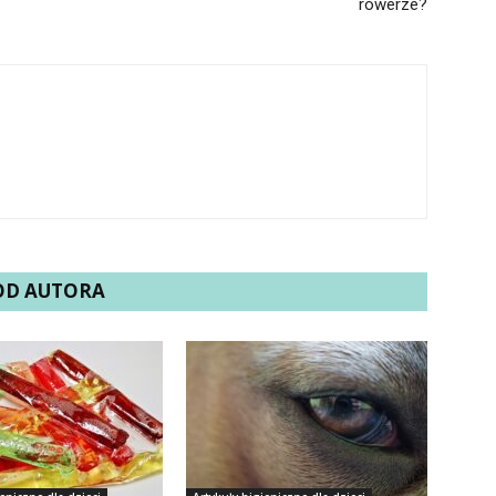
rowerze?
 OD AUTORA