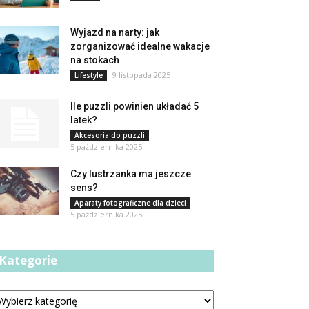
Wyjazd na narty: jak
zorganizować idealne wakacje
na stokach
9 listopada 2025
Lifestyle
Ile puzzli powinien układać 5
latek?
Akcesoria do puzzli
5 października 2025
Czy lustrzanka ma jeszcze
sens?
Aparaty fotograficzne dla dzieci
5 października 2025
Kategorie
tegorie