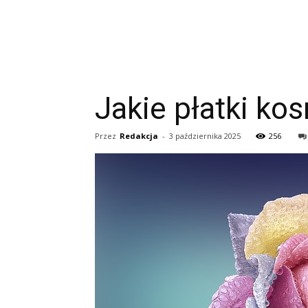
Jakie płatki ko
Przez
Redakcja
-
3 października 2025
256