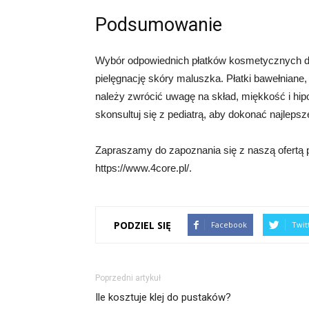
Podsumowanie
Wybór odpowiednich płatków kosmetycznych dla
pielęgnację skóry maluszka. Płatki bawełnian
należy zwrócić uwagę na skład, miękkość i hipo
skonsultuj się z pediatrą, aby dokonać najleps
Zapraszamy do zapoznania się z naszą ofertą 
https://www.4core.pl/.
PODZIEL SIĘ
Facebook
Twit
Poprzedni artykuł
Ile kosztuje klej do pustaków?