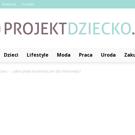
Reklama
Kontakt
Dzieci
Lifestyle
Moda
Praca
Uroda
Zak
ProjektDziecko.pl
zieci
Jakie płatki kosmetyczne dla niemowląt?