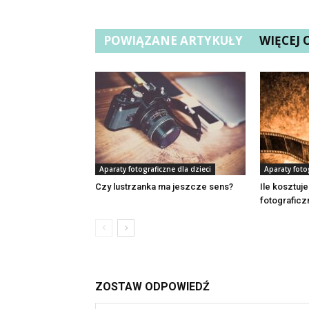
POWIĄZANE ARTYKUŁY
WIĘCEJ
Aparaty fotograficzne dla dzieci
Aparaty foto
Czy lustrzanka ma jeszcze sens?
Ile kosztuj
fotograficz
ZOSTAW ODPOWIEDŹ