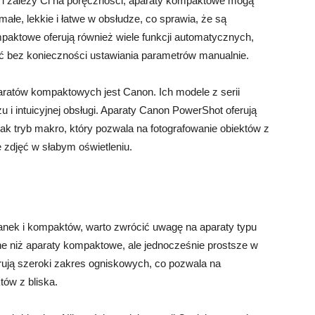
i i zależy Ci na poręczności, aparaty kompaktowe mogą
ałe, lekkie i łatwe w obsłudze, co sprawia, że są
paktowe oferują również wiele funkcji automatycznych,
jęć bez konieczności ustawiania parametrów manualnie.
ratów kompaktowych jest Canon. Ich modele z serii
 i intuicyjnej obsługi. Aparaty Canon PowerShot oferują
ak tryb makro, który pozwala na fotografowanie obiektów z
ie zdjęć w słabym oświetleniu.
rzanek i kompaktów, warto zwrócić uwagę na aparaty typu
ne niż aparaty kompaktowe, ale jednocześnie prostsze w
ferują szeroki zakres ogniskowych, co pozwala na
tów z bliska.