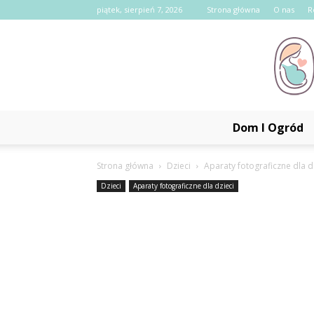
piątek, sierpień 7, 2026
Strona główna
O nas
R
Dom I Ogród
Strona główna
Dzieci
Aparaty fotograficzne dla d
Dzieci
Aparaty fotograficzne dla dzieci