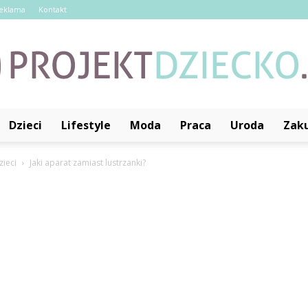
eklama
Kontakt
Dzieci
Lifestyle
Moda
Praca
Uroda
Zak
ProjektDziecko.pl
zieci
Jaki aparat zamiast lustrzanki?