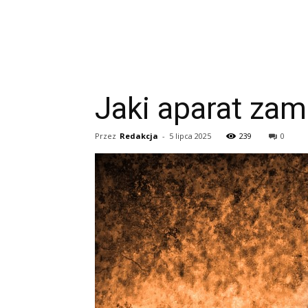
Jaki aparat zami
Przez
Redakcja
-
5 lipca 2025
239
0