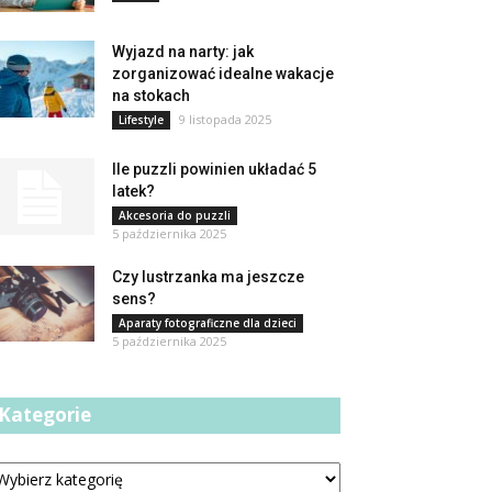
Wyjazd na narty: jak
zorganizować idealne wakacje
na stokach
9 listopada 2025
Lifestyle
Ile puzzli powinien układać 5
latek?
Akcesoria do puzzli
5 października 2025
Czy lustrzanka ma jeszcze
sens?
Aparaty fotograficzne dla dzieci
5 października 2025
Kategorie
tegorie