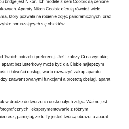
bridge jest Nikon. Ich modele z serii Coolpix są cenione
skowych. Aparaty Nikon Coolpix oferują również wiele
ama, który pozwala na robienie zdjęć panoramicznych, oraz
szybko poruszających się obiektów.
 Twoich potrzeb i preferencji. Jeśli zależy Ci na wysokiej
, aparat bezlusterkowy może być dla Ciebie najlepszym
ści i łatwości obsługi, warto rozważyć zakup aparatu
zy zaawansowanymi funkcjami a prostotą obsługi, aparat
krok w drodze do tworzenia doskonałych zdjęć. Ważne jest
fotograficznych i eksperymentowanie z różnymi
bierzesz, pamiętaj, że to Ty jesteś twórcą obrazu, a aparat