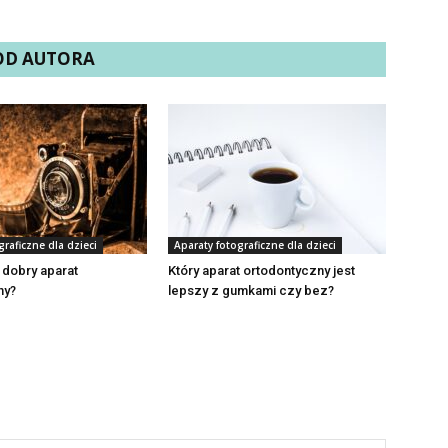
 OD AUTORA
graficzne dla dzieci
Aparaty fotograficzne dla dzieci
e dobry aparat
Który aparat ortodontyczny jest
ny?
lepszy z gumkami czy bez?