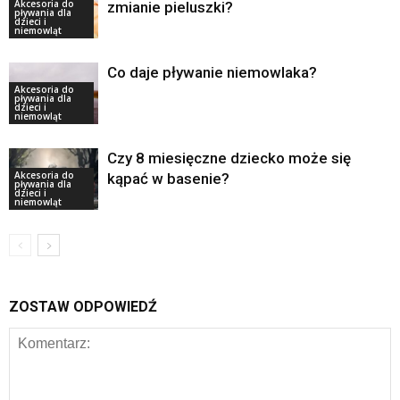
Akcesoria do
zmianie pieluszki?
pływania dla
dzieci i
niemowląt
Co daje pływanie niemowlaka?
Akcesoria do
pływania dla
dzieci i
niemowląt
Czy 8 miesięczne dziecko może się
Akcesoria do
kąpać w basenie?
pływania dla
dzieci i
niemowląt
ZOSTAW ODPOWIEDŹ