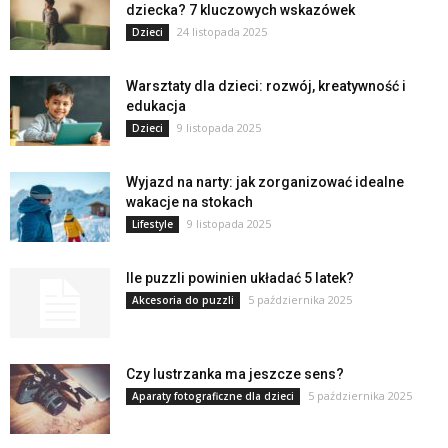
dziecka? 7 kluczowych wskazówek
24 listopada 2025
Dzieci
Warsztaty dla dzieci: rozwój, kreatywność i
edukacja
9 listopada 2025
Dzieci
Wyjazd na narty: jak zorganizować idealne
wakacje na stokach
9 listopada 2025
Lifestyle
Ile puzzli powinien układać 5 latek?
5 października 2025
Akcesoria do puzzli
Czy lustrzanka ma jeszcze sens?
5 października 2025
Aparaty fotograficzne dla dzieci