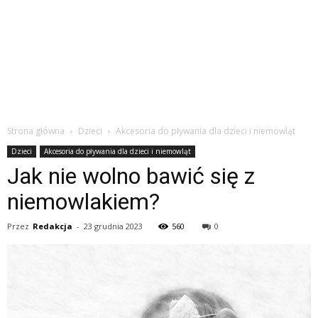
Strona główna
Dzieci
Akcesoria do pływania dla dzieci i niemowląt
Dzieci
Akcesoria do pływania dla dzieci i niemowląt
Jak nie wolno bawić się z
niemowlakiem?
Przez
Redakcja
-
23 grudnia 2023
560
0