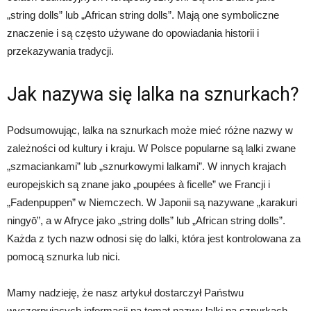
„string dolls” lub „African string dolls”. Mają one symboliczne
znaczenie i są często używane do opowiadania historii i
przekazywania tradycji.
Jak nazywa się lalka na sznurkach?
Podsumowując, lalka na sznurkach może mieć różne nazwy w
zależności od kultury i kraju. W Polsce popularne są lalki zwane
„szmaciankami” lub „sznurkowymi lalkami”. W innych krajach
europejskich są znane jako „poupées à ficelle” we Francji i
„Fadenpuppen” w Niemczech. W Japonii są nazywane „karakuri
ningyō”, a w Afryce jako „string dolls” lub „African string dolls”.
Każda z tych nazw odnosi się do lalki, która jest kontrolowana za
pomocą sznurka lub nici.
Mamy nadzieję, że nasz artykuł dostarczył Państwu
wyczerpujących informacji na temat nazwy lalki na sznurkach.