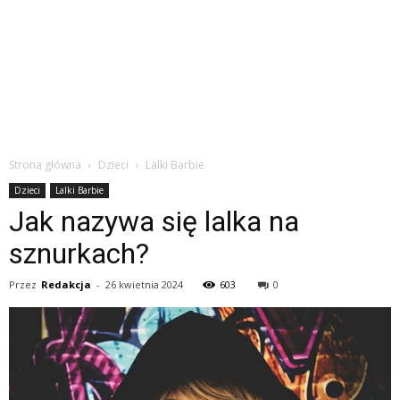
Strona główna
Dzieci
Lalki Barbie
Dzieci
Lalki Barbie
Jak nazywa się lalka na
sznurkach?
Przez
Redakcja
-
26 kwietnia 2024
603
0