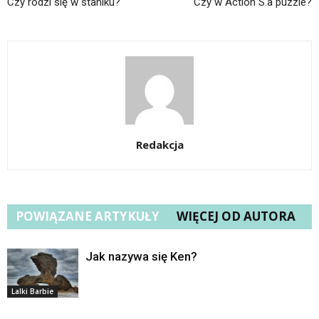
Czy rodzi się w staniku?
Czy w Action S.a puzzle?
Redakcja
POWIĄZANE ARTYKUŁY
WIĘCEJ OD AUTORA
Jak nazywa się Ken?
Lalki Barbie