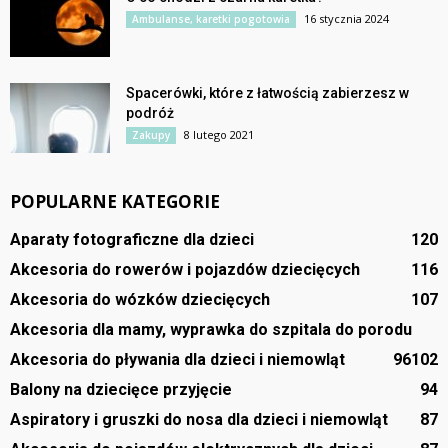
16 stycznia 2024
Ambulanse, karetki pogotowia
Spacerówki, które z łatwością zabierzesz w
podróż
8 lutego 2021
Zakupy
POPULARNE KATEGORIE
Aparaty fotograficzne dla dzieci
120
Akcesoria do rowerów i pojazdów dziecięcych
116
Akcesoria do wózków dziecięcych
107
Akcesoria dla mamy, wyprawka do szpitala do porodu
Akcesoria do pływania dla dzieci i niemowląt
96
102
Balony na dziecięce przyjęcie
94
Aspiratory i gruszki do nosa dla dzieci i niemowląt
87