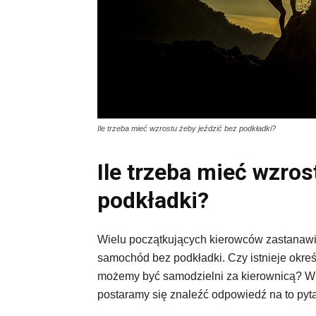
Ile trzeba mieć wzrostu żeby jeździć bez podkładki?
Ile trzeba mieć wzros
podkładki?
Wielu początkujących kierowców zastanawia 
samochód bez podkładki. Czy istnieje okreś
możemy być samodzielni za kierownicą? W t
postaramy się znaleźć odpowiedź na to pyta