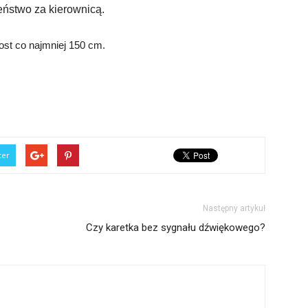
eństwo za kierownicą.
ost co najmniej 150 cm.
ter
Następny artykuł
Czy karetka bez sygnału dźwiękowego?