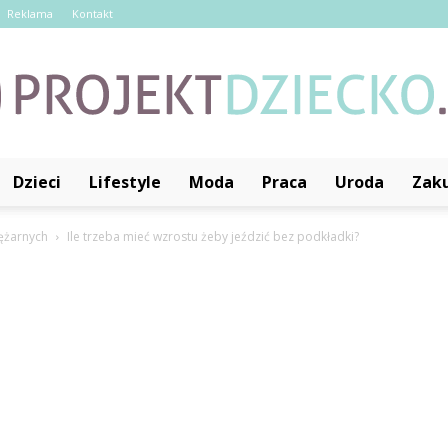
Reklama
Kontakt
Dzieci
Lifestyle
Moda
Praca
Uroda
Zak
ProjektDziecko.pl
ężarnych
Ile trzeba mieć wzrostu żeby jeździć bez podkładki?