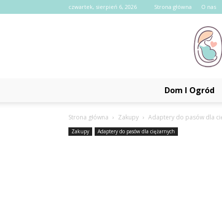
czwartek, sierpień 6, 2026
Strona główna
O nas
Dom I Ogród
Strona główna
Zakupy
Adaptery do pasów dla ci
Zakupy
Adaptery do pasów dla ciężarnych