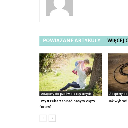
POWIĄZANE ARTYKUŁY
WIĘCEJ
Adaptery do pasów dla ciężarnych
Adaptery do
Czy trzeba zapinać pasy w ciąży
Jak wybrać
forum?