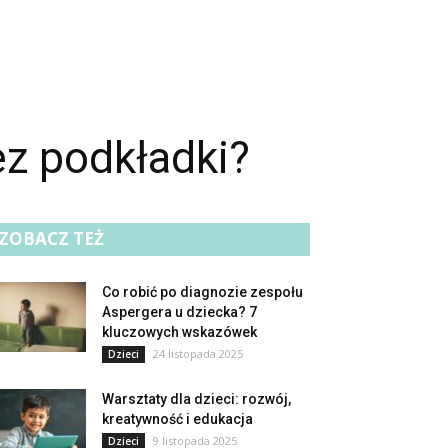
ez podkładki?
ZOBACZ TEŻ
Co robić po diagnozie zespołu
Aspergera u dziecka? 7
kluczowych wskazówek
24 listopada 2025
Dzieci
Warsztaty dla dzieci: rozwój,
kreatywność i edukacja
9 listopada 2025
Dzieci