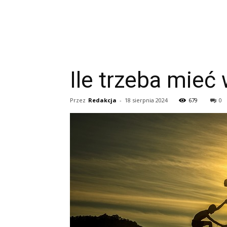
Ile trzeba mieć
Przez
Redakcja
-
18 sierpnia 2024
679
0