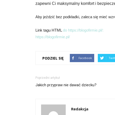
zapewni Ci maksymalny komfort i bezpiecz
Aby jeździć bez podkładki, zaleca się mieć wzr
Link tagu HTML
do https://blogofirmie.pl/:
https://blogofirmie.pl/
PODZIEL SIĘ
Facebook
Twit
Poprzedni artykuł
Jakich przypraw nie dawać dziecku?
Redakcja