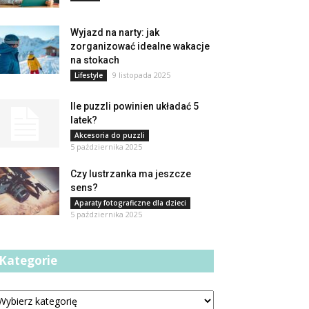
Wyjazd na narty: jak
zorganizować idealne wakacje
na stokach
9 listopada 2025
Lifestyle
Ile puzzli powinien układać 5
latek?
Akcesoria do puzzli
5 października 2025
Czy lustrzanka ma jeszcze
sens?
Aparaty fotograficzne dla dzieci
5 października 2025
Kategorie
tegorie