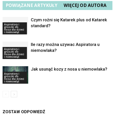
POWIĄZANE ARTYKUŁY
WIĘCEJ OD AUTORA
Czym rożni się Katarek plus od Katarek
Aspiratory i
standard?
gruszki do
nosa dla dzieci
i niemowląt
Ile razy można uzywac Aspiratora u
Aspiratory i
niemowlaka?
gruszki do
nosa dla dzieci
i niemowląt
Jak usunąć kozy z nosa u niemowlaka?
Aspiratory i
gruszki do
nosa dla dzieci
i niemowląt
ZOSTAW ODPOWIEDŹ