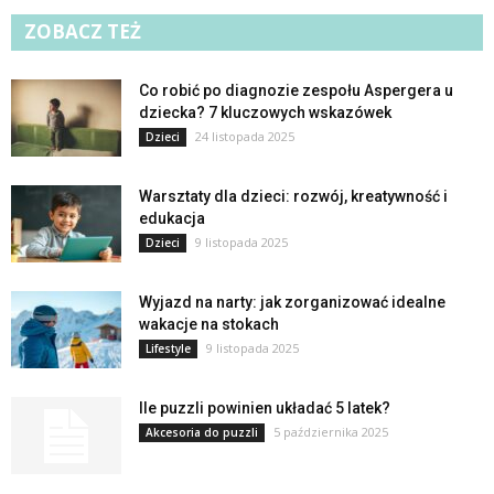
ZOBACZ TEŻ
Co robić po diagnozie zespołu Aspergera u
dziecka? 7 kluczowych wskazówek
24 listopada 2025
Dzieci
Warsztaty dla dzieci: rozwój, kreatywność i
edukacja
9 listopada 2025
Dzieci
Wyjazd na narty: jak zorganizować idealne
wakacje na stokach
9 listopada 2025
Lifestyle
Ile puzzli powinien układać 5 latek?
5 października 2025
Akcesoria do puzzli