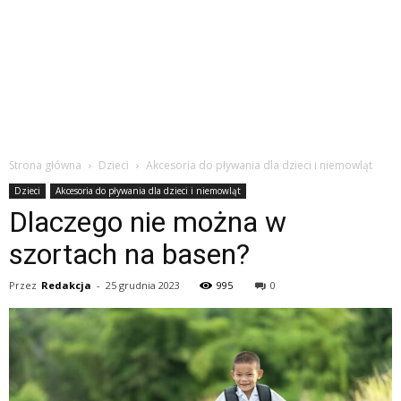
Strona główna
Dzieci
Akcesoria do pływania dla dzieci i niemowląt
Dzieci
Akcesoria do pływania dla dzieci i niemowląt
Dlaczego nie można w
szortach na basen?
Przez
Redakcja
-
25 grudnia 2023
995
0