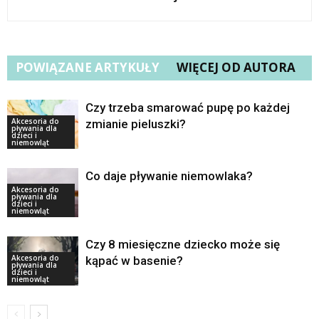
POWIĄZANE ARTYKUŁY
WIĘCEJ OD AUTORA
Czy trzeba smarować pupę po każdej
Akcesoria do
zmianie pieluszki?
pływania dla
dzieci i
niemowląt
Co daje pływanie niemowlaka?
Akcesoria do
pływania dla
dzieci i
niemowląt
Czy 8 miesięczne dziecko może się
Akcesoria do
kąpać w basenie?
pływania dla
dzieci i
niemowląt