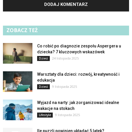
ZOBACZ TEŻ
Co robić po diagnozie zespołu Aspergera u
dziecka? 7 kluczowych wskazówek
24 listopada 2025
Dzieci
Warsztaty dla dzieci: rozwój, kreatywność i
edukacja
9 listopada 2025
Dzieci
Wyjazd na narty: jak zorganizować idealne
wakacje na stokach
9 listopada 2025
Lifestyle
Ile puzzli powinien układać 5 latek?