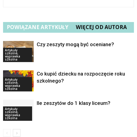
POWIĄZANE ARTYKUŁY
WIĘCEJ OD AUTORA
Czy zeszyty mogą być oceniane?
Artykuły
szkolne,
wyprawka
szkolna
Co kupić dziecku na rozpoczęcie roku
Artykuły
szkolnego?
szkolne,
wyprawka
szkolna
Ile zeszytów do 1 klasy liceum?
Artykuły
szkolne,
wyprawka
szkolna