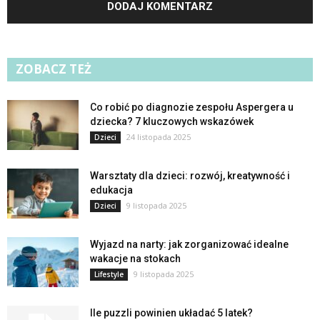
ZOBACZ TEŻ
Co robić po diagnozie zespołu Aspergera u
dziecka? 7 kluczowych wskazówek
24 listopada 2025
Dzieci
Warsztaty dla dzieci: rozwój, kreatywność i
edukacja
9 listopada 2025
Dzieci
Wyjazd na narty: jak zorganizować idealne
wakacje na stokach
9 listopada 2025
Lifestyle
Ile puzzli powinien układać 5 latek?