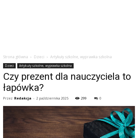
Strona główna
Dzieci
Artykuły szkolne, wyprawka szkolna
Dzieci
Artykuły szkolne, wyprawka szkolna
Czy prezent dla nauczyciela to
łapówka?
Przez
Redakcja
-
2 października 2025
299
0