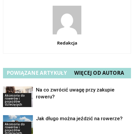
Redakcja
POWIĄZANE ARTYKUŁY
WIĘCEJ OD AUTORA
Na co zwrócić uwagę przy zakupie
Akcesoria do
roweru?
rowerów i
pojazdów
dziecięcych
Jak długo można jeździć na rowerze?
Akcesoria do
rowerów i
pojazdów
dziecięcych