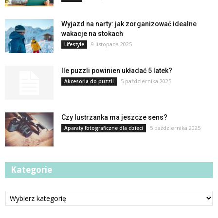
Wyjazd na narty: jak zorganizować idealne
wakacje na stokach
9 listopada 2025
Lifestyle
Ile puzzli powinien układać 5 latek?
5 października 2025
Akcesoria do puzzli
Czy lustrzanka ma jeszcze sens?
5 października 2025
Aparaty fotograficzne dla dzieci
Kategorie
Kategorie