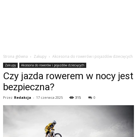
Strona główna
Zakupy
Akcesoria do rowerów i pojazdów dziecięcych
Zakupy
Akcesoria do rowerów i pojazdów dziecięcych
Czy jazda rowerem w nocy jest
bezpieczna?
Przez
Redakcja
-
17 czerwca 2025
315
0