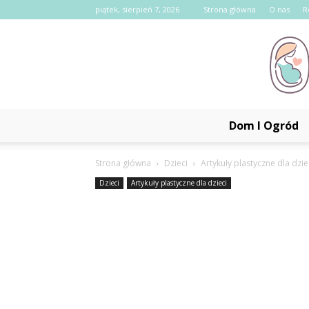
piątek, sierpień 7, 2026
Strona główna
O nas
R
Dom I Ogród
Strona główna
Dzieci
Artykuły plastyczne dla dzie
Dzieci
Artykuły plastyczne dla dzieci