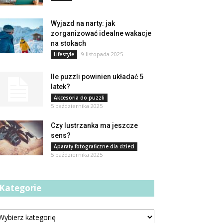
Wyjazd na narty: jak
zorganizować idealne wakacje
na stokach
9 listopada 2025
Lifestyle
Ile puzzli powinien układać 5
latek?
Akcesoria do puzzli
5 października 2025
Czy lustrzanka ma jeszcze
sens?
Aparaty fotograficzne dla dzieci
5 października 2025
Kategorie
tegorie