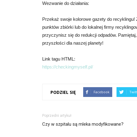
Wezwanie do działania:
Przekaż swoje kolorowe gazety do recyklingu! 
punktów zbiórki lub do lokalnej firmy recykli
przyczynisz się do redukcji odpadów. Pamięta
przyszłości dla naszej planety!
Link tagu HTML:
https://checkingmyself.pl/
PODZIEL SIĘ
Facebook
Twit
Poprzedni artykuł
Czy w szpitalu są mleka modyfikowane?