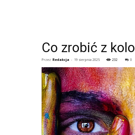
Co zrobić z ko
Przez
Redakcja
-
19 sierpnia 2025
232
0