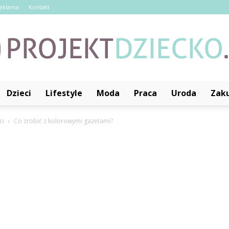
eklama
Kontakt
Dzieci
Lifestyle
Moda
Praca
Uroda
Zak
ProjektDziecko.pl
ci
Co zrobić z kolorowymi gazetami?