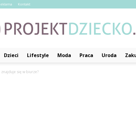
Reklama
Kontakt
Dzieci
Lifestyle
Moda
Praca
Uroda
Zak
ProjektDziecko.pl
 znajduje się w biurze?