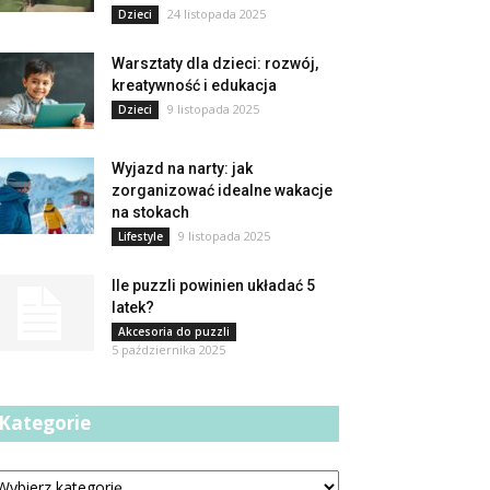
24 listopada 2025
Dzieci
Warsztaty dla dzieci: rozwój,
kreatywność i edukacja
9 listopada 2025
Dzieci
Wyjazd na narty: jak
zorganizować idealne wakacje
na stokach
9 listopada 2025
Lifestyle
Ile puzzli powinien układać 5
latek?
Akcesoria do puzzli
5 października 2025
Kategorie
tegorie