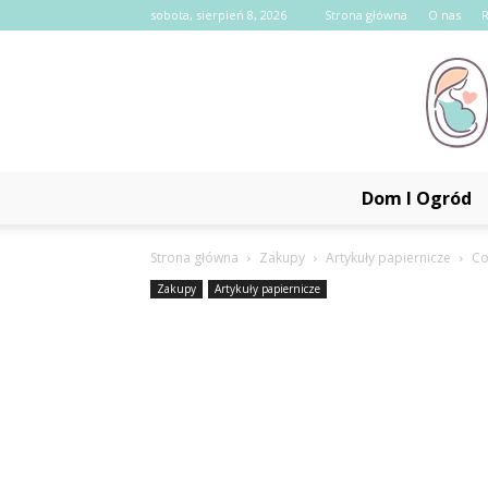
sobota, sierpień 8, 2026
Strona główna
O nas
Dom I Ogród
Strona główna
Zakupy
Artykuły papiernicze
Co
Zakupy
Artykuły papiernicze