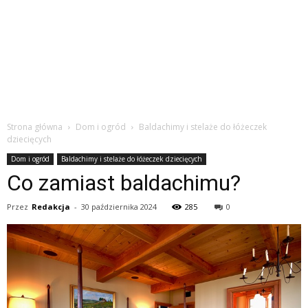
Strona główna
Dom i ogród
Baldachimy i stelaże do łóżeczek
dziecięcych
Dom i ogród
Baldachimy i stelaże do łóżeczek dziecięcych
Co zamiast baldachimu?
Przez
Redakcja
-
30 października 2024
285
0