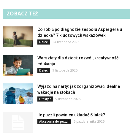
ZOBACZ TEŻ
Co robić po diagnozie zespołu Aspergera u
dziecka? 7 kluczowych wskazówek
24 listopada 2025
Dzieci
Warsztaty dla dzieci: rozwój, kreatywność i
edukacja
9 listopada 2025
Dzieci
Wyjazd na narty: jak zorganizować idealne
wakacje na stokach
9 listopada 2025
Lifestyle
Ile puzzli powinien układać 5 latek?
5 października 2025
Akcesoria do puzzli