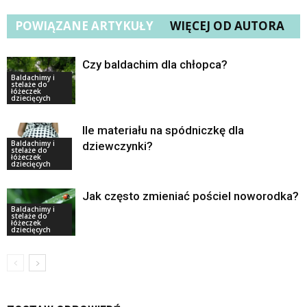
POWIĄZANE ARTYKUŁY
WIĘCEJ OD AUTORA
Czy baldachim dla chłopca?
Baldachimy i
stelaże do
łóżeczek
dziecięcych
Ile materiału na spódniczkę dla
Baldachimy i
dziewczynki?
stelaże do
łóżeczek
dziecięcych
Jak często zmieniać pościel noworodka?
Baldachimy i
stelaże do
łóżeczek
dziecięcych