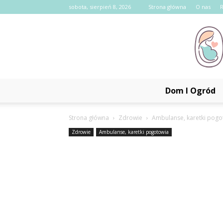
sobota, sierpień 8, 2026
Strona główna
O nas
Dom I Ogród
Strona główna
Zdrowie
Ambulanse, karetki pogo
Zdrowie
Ambulanse, karetki pogotowia