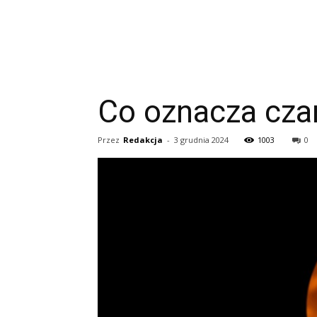
Co oznacza cza
Przez
Redakcja
-
3 grudnia 2024
1003
0