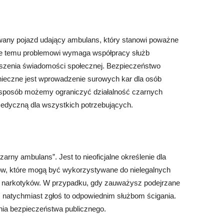
owany pojazd udający ambulans, który stanowi poważne
nie temu problemowi wymaga współpracy służb
kszenia świadomości społecznej. Bezpieczeństwo
nieczne jest wprowadzenie surowych kar dla osób
 sposób możemy ograniczyć działalność czarnych
edyczną dla wszystkich potrzebujących.
rny ambulans”. Jest to nieoficjalne określenie dla
ów, które mogą być wykorzystywane do nielegalnych
myt narkotyków. W przypadku, gdy zauważysz podejrzane
atychmiast zgłoś to odpowiednim służbom ścigania.
ia bezpieczeństwa publicznego.