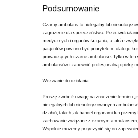
Podsumowanie
Czarny ambulans to nielegalny lub nieautoryz
zagrożenie dla społeczeństwa. Przeciwdziała
medycznych i organów ścigania, a także zwię
pacjentów powinno być priorytetem, dlatego ko
prowadzących czarne ambulanse. Tylko w ten
ambulansów i zapewnić profesjonalną opiekę m
Wezwanie do działania:
Proszę zwrócić uwagę na znaczenie terminu „cza
nielegalnych lub nieautoryzowanych ambulans
działań, takich jak handel organami lub prze
zachowanie związane z czarnym ambulansem, n
Wspólnie możemy przyczynić się do zapewnien