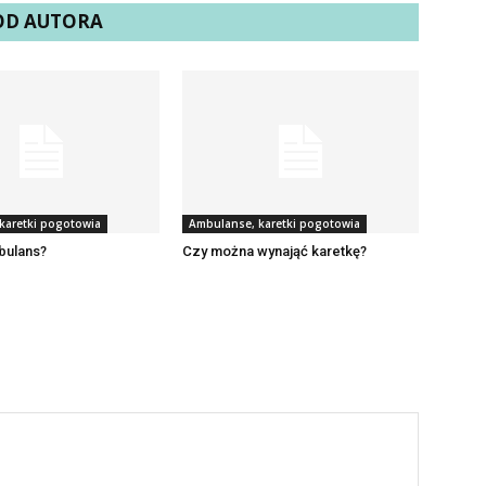
 OD AUTORA
karetki pogotowia
Ambulanse, karetki pogotowia
bulans?
Czy można wynająć karetkę?