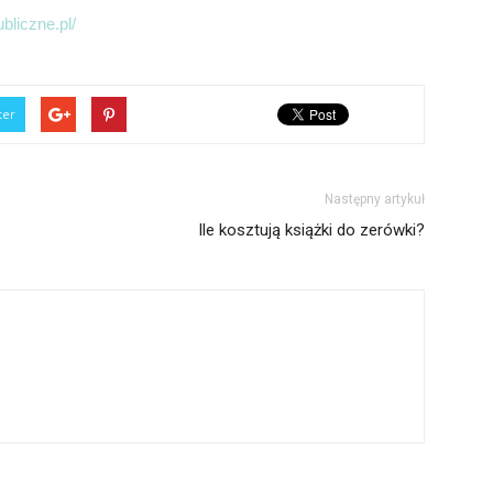
bliczne.pl/
ter
Następny artykuł
Ile kosztują książki do zerówki?