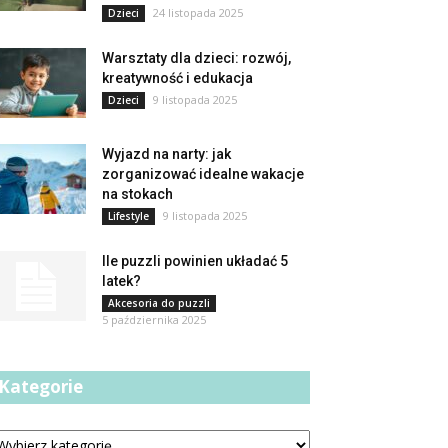
24 listopada 2025
Dzieci
Warsztaty dla dzieci: rozwój,
kreatywność i edukacja
9 listopada 2025
Dzieci
Wyjazd na narty: jak
zorganizować idealne wakacje
na stokach
9 listopada 2025
Lifestyle
Ile puzzli powinien układać 5
latek?
Akcesoria do puzzli
5 października 2025
Kategorie
tegorie