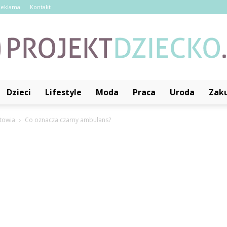
Reklama
Kontakt
Dzieci
Lifestyle
Moda
Praca
Uroda
Zak
ProjektDziecko.pl
towia
Co oznacza czarny ambulans?