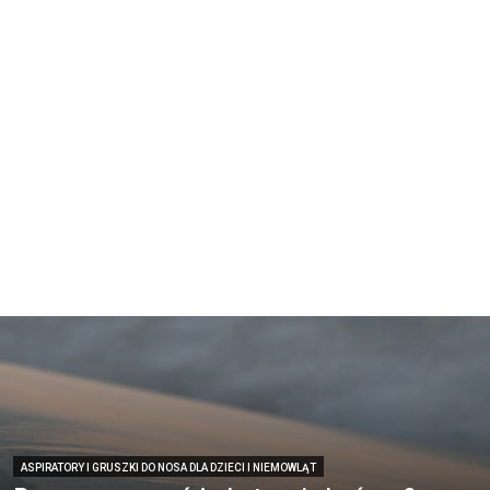
ASPIRATORY I GRUSZKI DO NOSA DLA DZIECI I NIEMOWLĄT