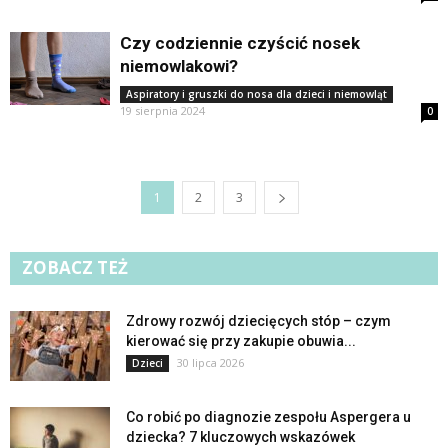
Czy codziennie czyścić nosek
niemowlakowi?
Aspiratory i gruszki do nosa dla dzieci i niemowląt
19 sierpnia 2024
0
1
2
3
ZOBACZ TEŻ
Zdrowy rozwój dziecięcych stóp – czym
kierować się przy zakupie obuwia...
30 lipca 2026
Dzieci
Co robić po diagnozie zespołu Aspergera u
dziecka? 7 kluczowych wskazówek