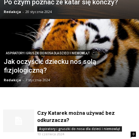
Po czym poznać że katar się kończy?
Redakcja
-
20 stycznia 2024
ASPIRATORY I GRUSZKI DO NOSA DLA DZIECI I NIEMOWLĄT
Jak oczyścić dziecku nos solą
fizjologiczną?
Redakcja
-
7 stycznia 2024
Czy Katarek można używać bez
odkurzacza?
Aspiratory i gruszki do nosa dla dzieci i niemowląt
10 czerwca 2024
0