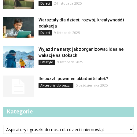
24 listopada 2025
Dzieci
Warsztaty dla dzieci: rozwój, kreatywność i
edukacja
9 listopada 2025
Dzieci
Wyjazd na narty: jak zorganizować idealne
wakacje na stokach
9 listopada 2025
Lifestyle
Ile puzzli powinien układać 5 latek?
5 października 2025
Akcesoria do puzzli
Kategorie
Kategorie