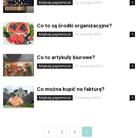
22 czerwca 2025
Artykuły papiernicze
0
Co to są środki organizacyjne?
19 sierpnia 2025
Artykuły papiernicze
0
Co to artykuły biurowe?
21 września 2025
Artykuły papiernicze
0
Co można kupić na fakturę?
6 kwietnia 2024
Artykuły papiernicze
0
3
4
5