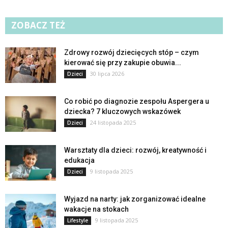
ZOBACZ TEŻ
Zdrowy rozwój dziecięcych stóp – czym
kierować się przy zakupie obuwia...
30 lipca 2026
Dzieci
Co robić po diagnozie zespołu Aspergera u
dziecka? 7 kluczowych wskazówek
24 listopada 2025
Dzieci
Warsztaty dla dzieci: rozwój, kreatywność i
edukacja
9 listopada 2025
Dzieci
Wyjazd na narty: jak zorganizować idealne
wakacje na stokach
9 listopada 2025
Lifestyle