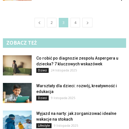
2
3
4
ZOBACZ TEŻ
Co robić po diagnozie zespołu Aspergera u
dziecka? 7 kluczowych wskazówek
24 listopada 2025
Dzieci
Warsztaty dla dzieci: rozwój, kreatywność i
edukacja
9 listopada 2025
Dzieci
Wyjazd na narty: jak zorganizować idealne
wakacje na stokach
9 listopada 2025
Lifestyle