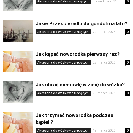
3 kwietnia 2025
Akcesoria do wózków dziecięcych
0
Jakie Przescieradlo do gondoli na lato?
22 marca 2025
Akcesoria do wózków dziecięcych
0
Jak kąpać noworodka pierwszy raz?
22 marca 2025
Akcesoria do wózków dziecięcych
0
Jak ubrać niemowlę w zimę do wózka?
20 marca 2025
Akcesoria do wózków dziecięcych
0
Jak trzymać noworodka podczas
kąpieli?
19 marca 2025
Akcesoria do wózków dziecięcych
0