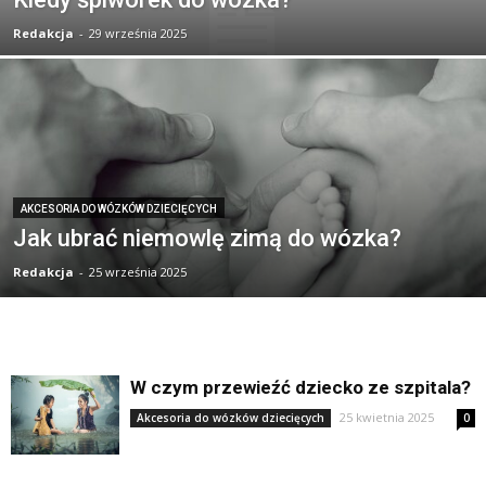
Redakcja
-
29 września 2025
AKCESORIA DO WÓZKÓW DZIECIĘCYCH
Jak ubrać niemowlę zimą do wózka?
Redakcja
-
25 września 2025
W czym przewieźć dziecko ze szpitala?
25 kwietnia 2025
Akcesoria do wózków dziecięcych
0