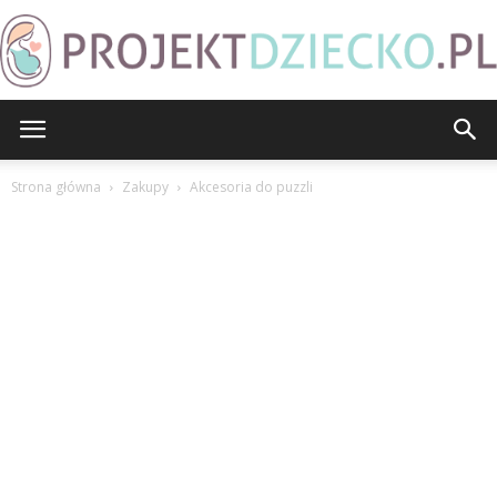
ProjektDziecko.pl
Strona główna
Zakupy
Akcesoria do puzzli