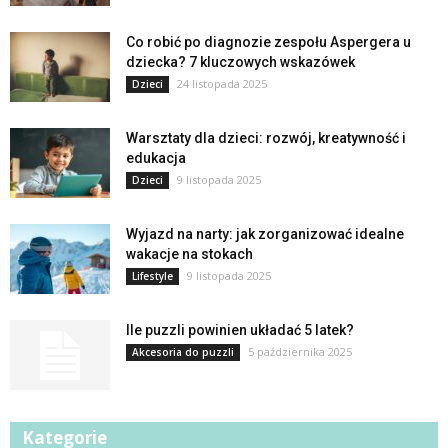
Co robić po diagnozie zespołu Aspergera u
dziecka? 7 kluczowych wskazówek
24 listopada 2025
Dzieci
Warsztaty dla dzieci: rozwój, kreatywność i
edukacja
9 listopada 2025
Dzieci
Wyjazd na narty: jak zorganizować idealne
wakacje na stokach
9 listopada 2025
Lifestyle
Ile puzzli powinien układać 5 latek?
5 października 2025
Akcesoria do puzzli
Kategorie