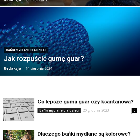
BAŃKI MYDLANE DLA DZIECI
Jak rozpuścić gumę guar?
Redakcja
-
14 sierpnia 2024
Co lepsze guma guar czy ksantanowa?
20 grudnia 2023
Bańki mydlane dla dzieci
0
Dlaczego bańki mydlane są kolorowe?