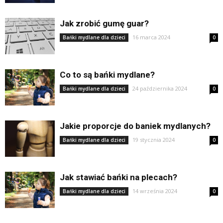
Jak zrobić gumę guar?
16 marca 2024
Bańki mydlane dla dzieci
0
Co to są bańki mydlane?
24 października 2024
Bańki mydlane dla dzieci
0
Jakie proporcje do baniek mydlanych?
19 stycznia 2024
Bańki mydlane dla dzieci
0
Jak stawiać bańki na plecach?
14 września 2024
Bańki mydlane dla dzieci
0