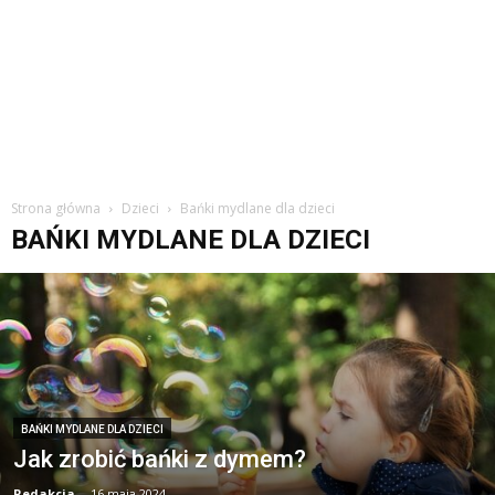
Strona główna
Dzieci
Bańki mydlane dla dzieci
BAŃKI MYDLANE DLA DZIECI
BAŃKI MYDLANE DLA DZIECI
Jak zrobić bańki z dymem?
Redakcja
-
16 maja 2024