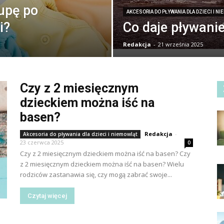
upę po
AKCESORIA DO PŁYWANIA DLA DZIECI I N
i?
Co daje pływani
Redakcja
-
21 września 2025
Czy z 2 miesięcznym
dzieckiem można iść na
basen?
Redakcja
-
Akcesoria do pływania dla dzieci i niemowląt
23 czerwca 2025
0
Czy z 2 miesięcznym dzieckiem można iść na basen? Czy
z 2 miesięcznym dzieckiem można iść na basen? Wielu
rodziców zastanawia się, czy mogą zabrać swoje...
Czytaj więcej