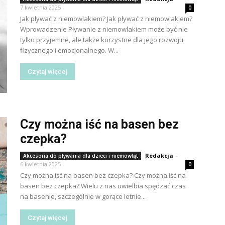
7 kwietnia 2025
0
Jak pływać z niemowlakiem? Jak pływać z niemowlakiem?
Wprowadzenie Pływanie z niemowlakiem może być nie
tylko przyjemne, ale także korzystne dla jego rozwoju
fizycznego i emocjonalnego. W...
Czytaj więcej
Czy można iść na basen bez
czepka?
Redakcja
-
Akcesoria do pływania dla dzieci i niemowląt
6 kwietnia 2025
0
Czy można iść na basen bez czepka? Czy można iść na
basen bez czepka? Wielu z nas uwielbia spędzać czas
na basenie, szczególnie w gorące letnie...
Czytaj więcej