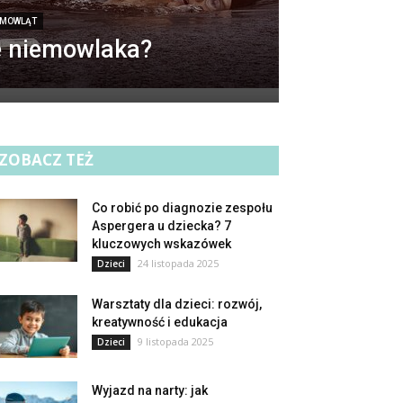
IEMOWLĄT
e niemowlaka?
ZOBACZ TEŻ
Co robić po diagnozie zespołu
Aspergera u dziecka? 7
kluczowych wskazówek
24 listopada 2025
Dzieci
Warsztaty dla dzieci: rozwój,
kreatywność i edukacja
9 listopada 2025
Dzieci
Wyjazd na narty: jak