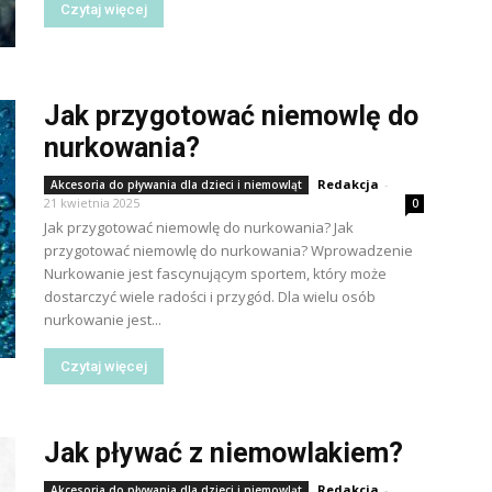
Czytaj więcej
Jak przygotować niemowlę do
nurkowania?
Redakcja
-
Akcesoria do pływania dla dzieci i niemowląt
21 kwietnia 2025
0
Jak przygotować niemowlę do nurkowania? Jak
przygotować niemowlę do nurkowania? Wprowadzenie
Nurkowanie jest fascynującym sportem, który może
dostarczyć wiele radości i przygód. Dla wielu osób
nurkowanie jest...
Czytaj więcej
Jak pływać z niemowlakiem?
Redakcja
-
Akcesoria do pływania dla dzieci i niemowląt