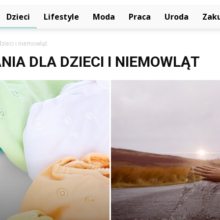
Dzieci
Lifestyle
Moda
Praca
Uroda
Zak
zieci i niemowląt
IA DLA DZIECI I NIEMOWLĄT