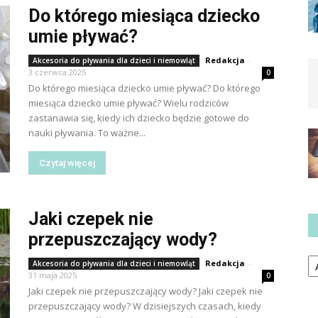
Do którego miesiąca dziecko
umie pływać?
Redakcja
-
Akcesoria do pływania dla dzieci i niemowląt
3 czerwca 2025
0
Do którego miesiąca dziecko umie pływać? Do którego
miesiąca dziecko umie pływać? Wielu rodziców
zastanawia się, kiedy ich dziecko będzie gotowe do
nauki pływania. To ważne...
Czytaj więcej
Jaki czepek nie
przepuszczający wody?
Ka
Redakcja
-
Akcesoria do pływania dla dzieci i niemowląt
31 maja 2025
0
Jaki czepek nie przepuszczający wody? Jaki czepek nie
przepuszczający wody? W dzisiejszych czasach, kiedy