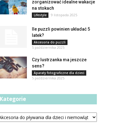
zorganizować idealne wakacje
na stokach
9 listopada 2025
Lifestyle
Ile puzzli powinien układać 5
latek?
Akcesoria do puzzli
5 października 2025
Czy lustrzanka ma jeszcze
sens?
Aparaty fotograficzne dla dzieci
5 października 2025
Kategorie
tegorie