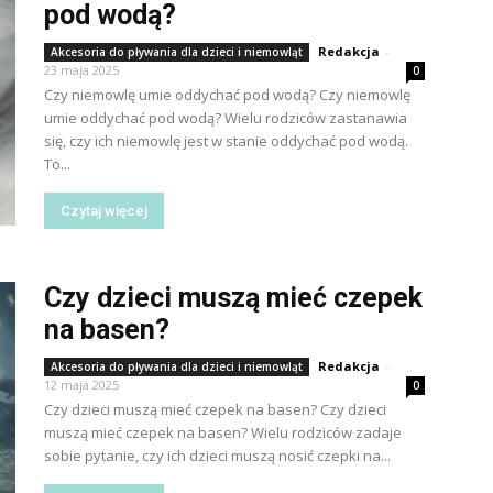
pod wodą?
Redakcja
-
Akcesoria do pływania dla dzieci i niemowląt
23 maja 2025
0
Czy niemowlę umie oddychać pod wodą? Czy niemowlę
umie oddychać pod wodą? Wielu rodziców zastanawia
się, czy ich niemowlę jest w stanie oddychać pod wodą.
To...
Czytaj więcej
Czy dzieci muszą mieć czepek
na basen?
Redakcja
-
Akcesoria do pływania dla dzieci i niemowląt
12 maja 2025
0
Czy dzieci muszą mieć czepek na basen? Czy dzieci
muszą mieć czepek na basen? Wielu rodziców zadaje
sobie pytanie, czy ich dzieci muszą nosić czepki na...