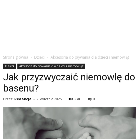
Strona główna
Dzieci
Akcesoria do pływania dla dzieci i niemowląt
Dzieci
Akcesoria do pływania dla dzieci i niemowląt
Jak przyzwyczaić niemowlę do
basenu?
Przez
Redakcja
-
2 kwietnia 2025
278
0