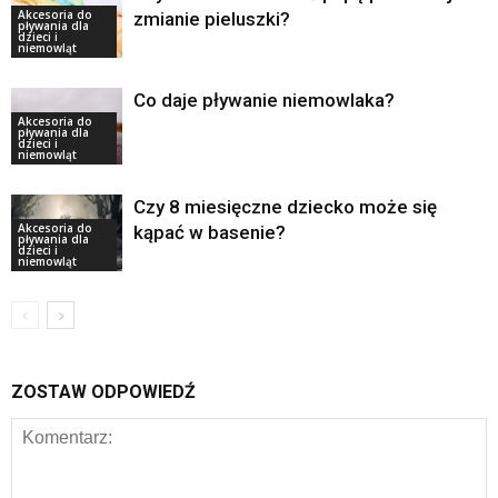
Akcesoria do
zmianie pieluszki?
pływania dla
dzieci i
niemowląt
Co daje pływanie niemowlaka?
Akcesoria do
pływania dla
dzieci i
niemowląt
Czy 8 miesięczne dziecko może się
Akcesoria do
kąpać w basenie?
pływania dla
dzieci i
niemowląt
ZOSTAW ODPOWIEDŹ