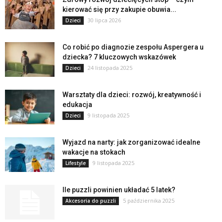
kierować się przy zakupie obuwia...
30 lipca 2026
Dzieci
Co robić po diagnozie zespołu Aspergera u
dziecka? 7 kluczowych wskazówek
24 listopada 2025
Dzieci
Warsztaty dla dzieci: rozwój, kreatywność i
edukacja
9 listopada 2025
Dzieci
Wyjazd na narty: jak zorganizować idealne
wakacje na stokach
9 listopada 2025
Lifestyle
Ile puzzli powinien układać 5 latek?
5 października 2025
Akcesoria do puzzli