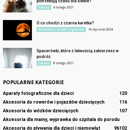
potrzebują czasu dla siebie?
6 lutego 2021
Zakupy
O co chodzi z czarna karetka?
16 stycznia 2024
Ambulanse, karetki pogotowia
Spacerówki, które z łatwością zabierzesz w
podróż
8 lutego 2021
Zakupy
POPULARNE KATEGORIE
Aparaty fotograficzne dla dzieci
120
Akcesoria do rowerów i pojazdów dziecięcych
116
Akcesoria do wózków dziecięcych
107
Akcesoria dla mamy, wyprawka do szpitala do porodu
Akcesoria do pływania dla dzieci i niemowląt
96
102