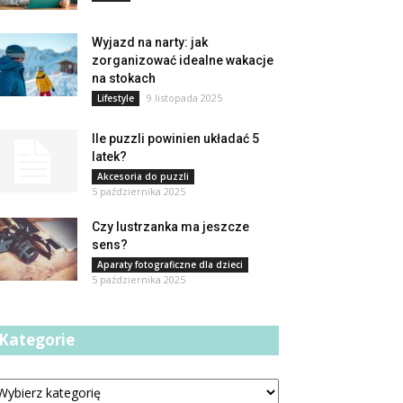
Wyjazd na narty: jak
zorganizować idealne wakacje
na stokach
9 listopada 2025
Lifestyle
Ile puzzli powinien układać 5
latek?
Akcesoria do puzzli
5 października 2025
Czy lustrzanka ma jeszcze
sens?
Aparaty fotograficzne dla dzieci
5 października 2025
Kategorie
tegorie