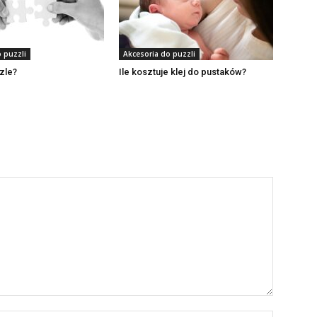
 puzzli
Akcesoria do puzzli
zzle?
Ile kosztuje klej do pustaków?