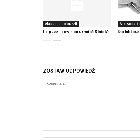
Akcesoria do puzzli
Akcesoria do
Ile puzzli powinien układać 5 latek?
Kto lubi pu
ZOSTAW ODPOWIEDŹ