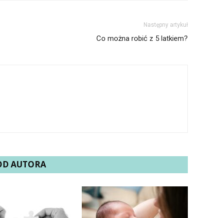
Następny artykuł
Co można robić z 5 latkiem?
 OD AUTORA