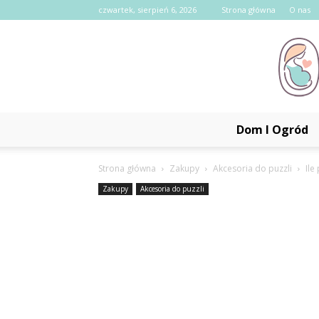
czwartek, sierpień 6, 2026
Strona główna
O nas
Dom I Ogród
Strona główna
Zakupy
Akcesoria do puzzli
Ile
Zakupy
Akcesoria do puzzli