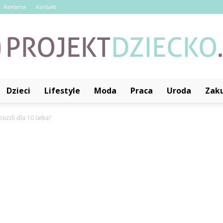
Reklama
Kontakt
Dzieci
Lifestyle
Moda
Praca
Uroda
Zak
ProjektDziecko.pl
 puzzli dla 10 latka?