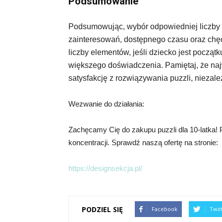
Podsumowanie
Podsumowując, wybór odpowiedniej liczby pu
zainteresowań, dostępnego czasu oraz chęc
liczby elementów, jeśli dziecko jest począt
większego doświadczenia. Pamiętaj, że najw
satysfakcję z rozwiązywania puzzli, niezależ
Wezwanie do działania:
Zachęcamy Cię do zakupu puzzli dla 10-latka! 
koncentracji. Sprawdź naszą ofertę na stronie:
https://designsekcja.pl/
PODZIEL SIĘ
Facebook
Twit