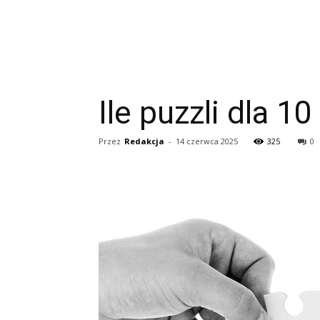
Ile puzzli dla 10
Przez
Redakcja
-
14 czerwca 2025
325
0